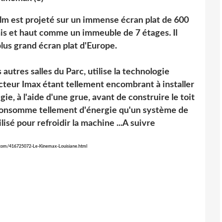
e film est projeté sur un immense écran plat de 600
s et haut comme un immeuble de 7 étages. Il
plus grand écran plat d'Europe.
utres salles du Parc, utilise la technologie
cteur Imax étant tellement encombrant à installer
égie, à l'aide d'une grue, avant de construire le toit
r consomme tellement d'énergie qu'un système de
isé pour refroidir la machine ...A suivre
ck.com/416725072-Le-Kinemax-Louisiane.html