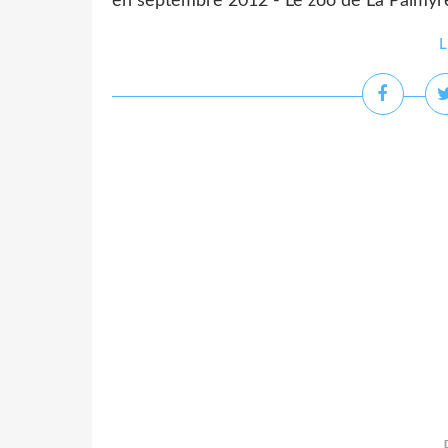
en septembre 2012 - Le zoo de La Palmyre -
L