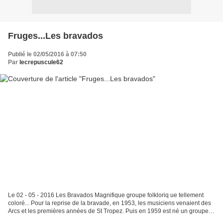
Fruges...Les bravados
Publié le 02/05/2016 à 07:50
Par
lecrepuscule62
Le 02 - 05 - 2016 Les Bravados Magnifique groupe folkloriq ue tellement
coloré... Pour la reprise de la bravade, en 1953, les musiciens venaient des
Arcs et les premières années de St Tropez. Puis en 1959 est né un groupe
folklorique, la Miougrano, joli...