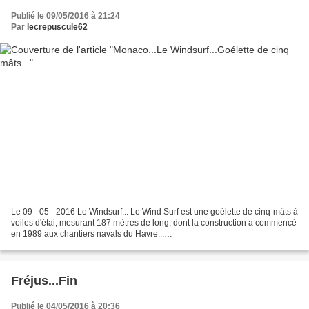
Publié le 09/05/2016 à 21:24
Par
lecrepuscule62
Le 09 - 05 - 2016 Le Windsurf... Le Wind Surf est une goélette de cinq-mâts à
voiles d'étai, mesurant 187 mètres de long, dont la construction a commencé
en 1989 aux chantiers navals du Havre...
https://fr.wikipedia.org/wiki/Wind_Surf_(bateau) La joie...
Fréjus...Fin
Publié le 04/05/2016 à 20:36