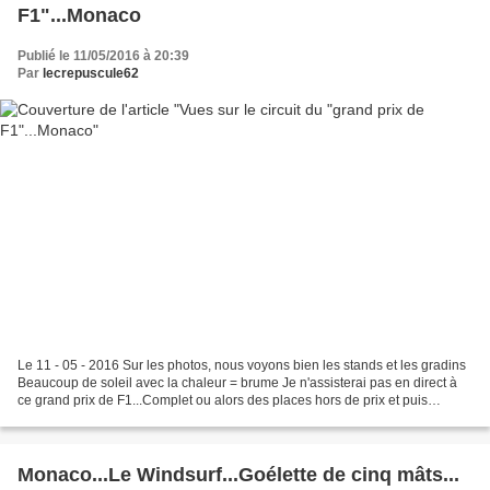
F1"...Monaco
Publié le 11/05/2016 à 20:39
Par
lecrepuscule62
Le 11 - 05 - 2016 Sur les photos, nous voyons bien les stands et les gradins
Beaucoup de soleil avec la chaleur = brume Je n'assisterai pas en direct à
ce grand prix de F1...Complet ou alors des places hors de prix et puis
tellement de monde, je suis...
Monaco...Le Windsurf...Goélette de cinq mâts...