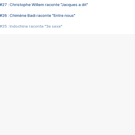
#27 : Christophe Willem raconte "Jacques a dit"
#26 : Chimène Badi raconte "Entre nous"
#25 : Indochine raconte "3e sexe"
#24 : Zaho raconte "C'est chelou"
#23 : Patrick Bruel raconte "Au café des délices"
#22 : Kyo raconte "Le chemin"
#21 : Nolwenn Leroy raconte "Cassé"
#20 : Patrick Hernandez raconte "Born to be alive"
#19 : Lorie raconte "Près de moi"
#18 : Michael Jones raconte "A nos actes manqués" (avec Jean-Jacque
#17 : Khaled raconte "Aïcha"
#16 : Corneille raconte "Parce qu'on vient de loin"
#15 : Indochine raconte "L'aventurier"