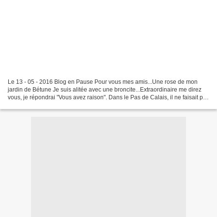
Le 13 - 05 - 2016 Blog en Pause Pour vous mes amis...Une rose de mon
jardin de Bétune Je suis alitée avec une broncite...Extraordinaire me direz
vous, je répondrai "Vous avez raison". Dans le Pas de Calais, il ne faisait pas
toujours beau et je n'ai jamais...