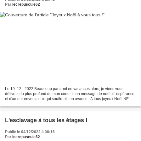
Par
lecrepuscule62
Le 19 -12 - 2022 Beaucoup partiront en vacances alors, je viens vous
délivrer, du plus profond de mon coeur, mon message de noël, d' espérance
et d'amour envers ceux qui souffrent...en avance ! A tous joyeux Noël NE
BAISSE PAS LES BRAS Quand la vie te...
L'esclavage à tous les étages !
Publié le 04/12/2022 à 06:16
Par
lecrepuscule62