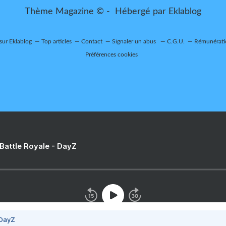
Thème Magazine © - Hébergé par
Eklablog
 sur Eklablog
Top articles
Contact
Signaler un abus
C.G.U.
Rémunératio
Préférences cookies
 Battle Royale - DayZ
 DayZ