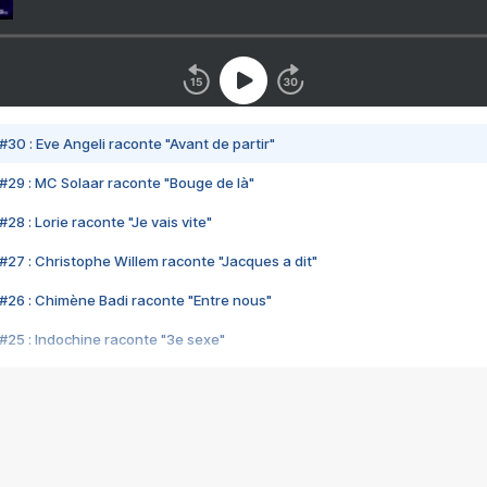
#30 : Eve Angeli raconte "Avant de partir"
#29 : MC Solaar raconte "Bouge de là"
28 : Lorie raconte "Je vais vite"
#27 : Christophe Willem raconte "Jacques a dit"
#26 : Chimène Badi raconte "Entre nous"
#25 : Indochine raconte "3e sexe"
#24 : Zaho raconte "C'est chelou"
#23 : Patrick Bruel raconte "Au café des délices"
#22 : Kyo raconte "Le chemin"