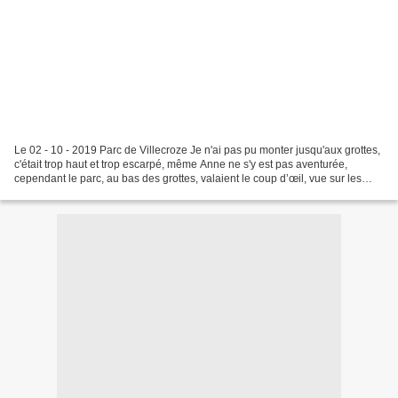
Le 02 - 10 - 2019 Parc de Villecroze Je n'ai pas pu monter jusqu'aux grottes,
c'était trop haut et trop escarpé, même Anne ne s'y est pas aventurée,
cependant le parc, au bas des grottes, valaient le coup d’œil, vue sur les
maisons troglodytes. Les photos...