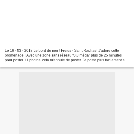
Le 16 - 03 - 2018 Le bord de mer ! Fréjus - Saint Raphaël J'adore cette
promenade ! Avec une zone sans réseau "0,8 méga" plus de 25 minutes
pour poster 11 photos, cela m'ennuie de poster. Je poste plus facilement sur
Facebook. Je répondrai aux commentaires...