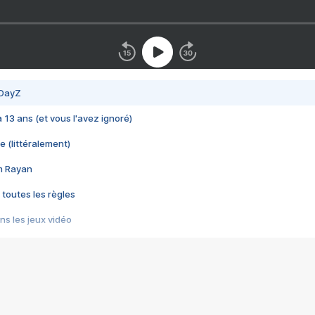
 DayZ
 a 13 ans (et vous l'avez ignoré)
e (littéralement)
im Rayan
 toutes les règles
s les jeux vidéo
us choquant de Rockstar ? - Le scandale BULLY
e plus moche de Steam
du RÊVE tourne au CAUCHEMAR