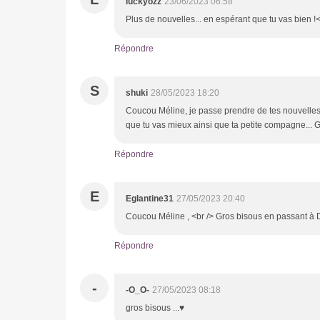
luckyozz
23/06/2023 06:58
Plus de nouvelles... en espérant que tu vas bien !
Répondre
S
shuki
28/05/2023 18:20
Coucou Méline, je passe prendre de tes nouvelles ma
que tu vas mieux ainsi que ta petite compagne... 
Répondre
E
Eglantine31
27/05/2023 20:40
Coucou Méline , <br /> Gros bisous en passant à
Répondre
-
-O_O-
27/05/2023 08:18
gros bisous ...♥