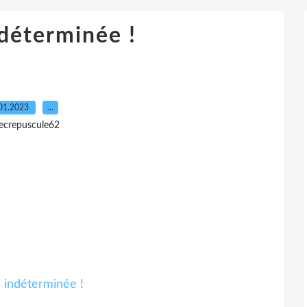
déterminée !
01.2023
…
lecrepuscule62