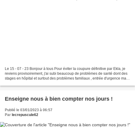
Le 15 - 07 - 23 Bonjour à tous Pour éviter la coupure définitive par Ekla, je
reviens provisoirement, j'ai subi beaucoup de problèmes de santé dont des
stages en hôpital et surtout des problèmes familiaux , entrée d'urgence mais
je reviendrai bientôt,...
Enseigne nous à bien compter nos jours !
Publié le 03/01/2023 à 06:57
Par
lecrepuscule62