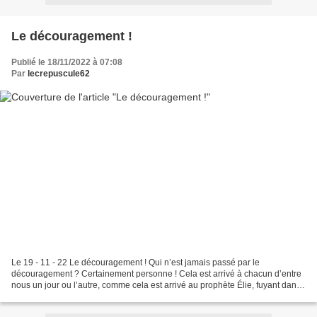
Le découragement !
Publié le 18/11/2022 à 07:08
Par
lecrepuscule62
Le 19 - 11 - 22 Le découragement ! Qui n’est jamais passé par le
découragement ? Certainement personne ! Cela est arrivé à chacun d’entre
nous un jour ou l’autre, comme cela est arrivé au prophète Élie, fuyant dans
le désert. J’ai observé qu’il est difficile...