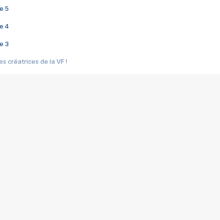
e 5
e 4
e 3
s créatrices de la VF !
e 2
e 1
e Mektoub My Love arrive enfin ! Rencontre avec Shaïn Boumedine et Sal
i : après Toni en famille
elle réalise le bouleversant Dites lui que je l'aime
ais ! Rencontre autour de Vie privée de Rebecca Zlotowski
 de Marguerite, Grave... Rencontre avec Ella Rumpf
 Les Rêveurs, un film intime sur la santé mentale