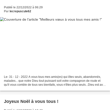
Publié le 22/12/2022 à 06:29
Par
lecrepuscule62
Le- 31 - 12 - 2022 A vous tous mes amis(es) qui êtes seuls, abandonnés,
malades... que notre Dieu tout puissant soit votre compagnon de route et
qu'il vous comble de tous ses bienfaits, vous n'êtes plus seuls...Dieu est avec
vous et sèche vos larmes....
Joyeux Noël à vous tous !