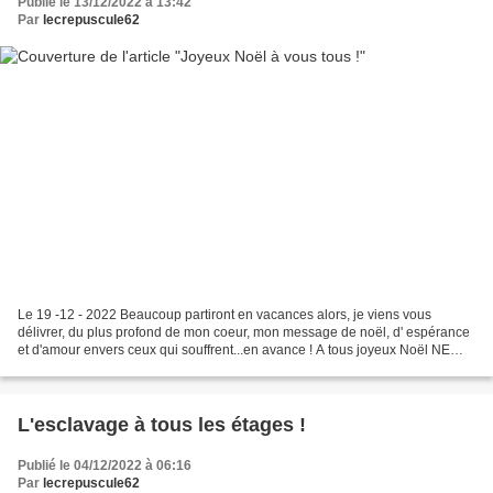
Publié le 13/12/2022 à 13:42
Par
lecrepuscule62
Le 19 -12 - 2022 Beaucoup partiront en vacances alors, je viens vous
délivrer, du plus profond de mon coeur, mon message de noël, d' espérance
et d'amour envers ceux qui souffrent...en avance ! A tous joyeux Noël NE
BAISSE PAS LES BRAS Quand la vie te...
L'esclavage à tous les étages !
Publié le 04/12/2022 à 06:16
Par
lecrepuscule62