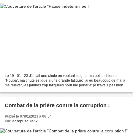
Le 19 - 01 - 23 J'ai fait une chute en voulant soigner ma petite chienne
"Nouba", ma chute est due à une grande fatigue; j'ai eu beaucoup de mal à
me relever, les jambes trop fatiguées pour me porter et je n'avais pas mon tél
portable mais Dieu est bon,...
Combat de la prière contre la corruption !
Publié le 07/01/2023 à 06:54
Par
lecrepuscule62