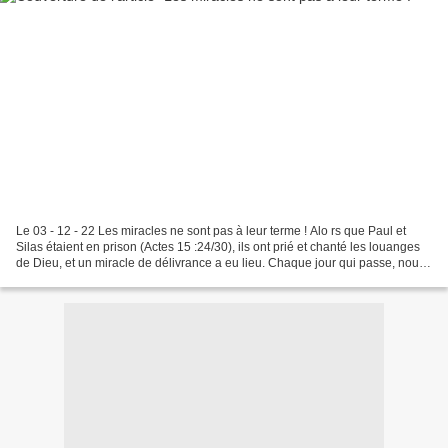
Le 03 - 12 - 22 Les miracles ne sont pas à leur terme ! Alo rs que Paul et
Silas étaient en prison (Actes 15 :24/30), ils ont prié et chanté les louanges
de Dieu, et un miracle de délivrance a eu lieu. Chaque jour qui passe, nous
sommes envahis de toutes...