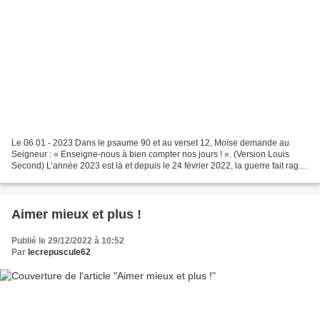
Le 06 01 - 2023 Dans le psaume 90 et au verset 12, Moïse demande au
Seigneur : « Enseigne-nous à bien compter nos jours ! ». (Version Louis
Second) L’année 2023 est là et depuis le 24 février 2022, la guerre fait rage
en Ukraine, comme dans d’autres lieux...
Aimer mieux et plus !
Publié le 29/12/2022 à 10:52
Par
lecrepuscule62