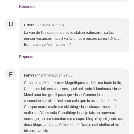
Répondre
U
Urban
07/04/2014 21:24
La vue de l'estuaire et de cette station balnéaire , ça fait
penser vacances mais il va falloir être encore patient ;)<br />
Bonne soirée Méline bise (:-*
Répondre
F
Fany97440
07/04/2014 21:08
Coucou ma Méline<br /> Magnifiques clichés ma toute belle,
j'aime ces toitures colorées, quel bel endroit lumineux.<br />
Merci pour ton gentil passage.<br /> Comme je suis
connectée sur ekla c'est pour cela que tu as ce lien.<br />
Chaque mardi matin sur eklablog,<br /> chaque vendredi
matin sur Allamanda Canalblog<br /> je fais un nouveau
message, un par semaine sur chaque blog, n'ayant gardé que
deux blogs, voilà ma Méline.<br /> Douce nuit étoilée et mille
bisous d'amitié.